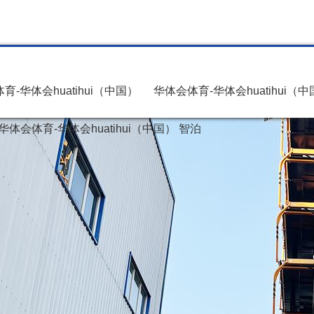
-华体会huatihui（中国）
华体会体育-华体会huatihui（
华体会体育-华体会huatihui（中国） 智泊